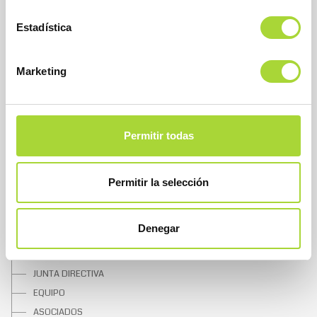
Asociación Española de Medicamentos Biosimilares
Dirección
Estadística
Calle Condesa de Venadito, 1
28027 Madrid
Teléfono : +34 91 864 31 32
Marketing
Permitir todas
Permitir la selección
SOBRE BIOSIM
Denegar
QUIÉNES SOMOS
JUNTA DIRECTIVA
EQUIPO
ASOCIADOS