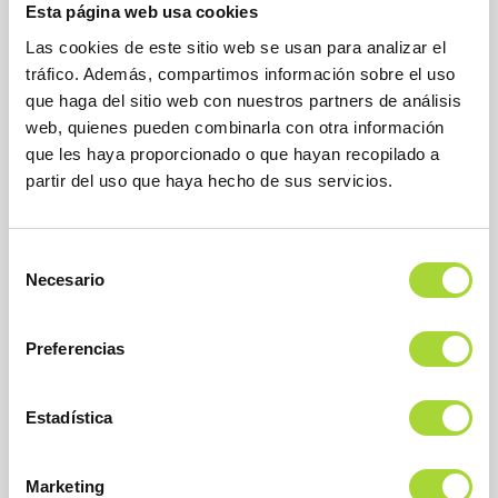
Esta página web usa cookies
Las cookies de este sitio web se usan para analizar el
tráfico. Además, compartimos información sobre el uso
que haga del sitio web con nuestros partners de análisis
web, quienes pueden combinarla con otra información
que les haya proporcionado o que hayan recopilado a
partir del uso que haya hecho de sus servicios.
BioSim
Asociación Española de Medicamentos Biosimilares
Dirección
Selección
Calle Condesa de Venadito, 1
Necesario
28027 Madrid
de
Teléfono : +34 91 864 31 32
consentimiento
Preferencias
Estadística
Marketing