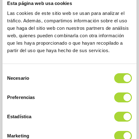
Esta página web usa cookies
Las cookies de este sitio web se usan para analizar el
tráfico. Además, compartimos información sobre el uso
que haga del sitio web con nuestros partners de análisis
web, quienes pueden combinarla con otra información
que les haya proporcionado o que hayan recopilado a
partir del uso que haya hecho de sus servicios.
BioSim
Asociación Española de Medicamentos Biosimilares
Dirección
Selección
Calle Condesa de Venadito, 1
Necesario
28027 Madrid
de
Teléfono : +34 91 864 31 32
consentimiento
Preferencias
Estadística
Marketing