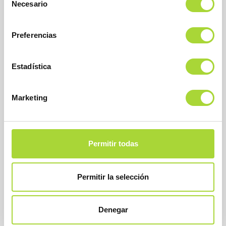
Necesario
de
consentimiento
Preferencias
Estadística
BioSim
Asociación Española de Medicamentos Biosimilares
Dirección
Marketing
Calle Condesa de Venadito, 1
28027 Madrid
Teléfono : +34 91 864 31 32
Permitir todas
Permitir la selección
Denegar