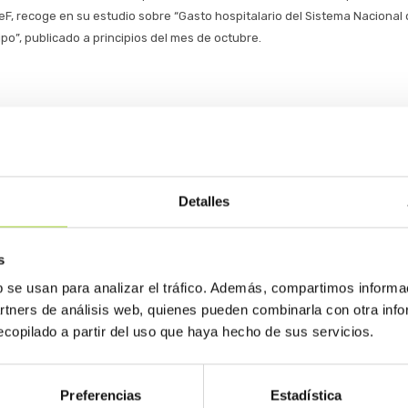
eF, recoge en su estudio sobre “Gasto hospitalario del Sistema Nacional 
po”, publicado a principios del mes de octubre.
oras de eficiencia en el gasto en farmacia hospitalaria
Detalles
ecnología que nos permita converger a la media de los 
 de Responsabilidad Fiscal (AIReF) presentó hoy el estudio de la segun
s
del Sistema Nacional de Salud: Farmacia e Inversión en bienes de equipo’,
b se usan para analizar el tráfico. Además, compartimos informa
rmacéutico hospitalario y el gasto e inversión en bienes de equipo de alt
artners de análisis web, quienes pueden combinarla con otra inf
istema Nacional de Salud (SNS) durante los años comprendidos entre 20
copilado a partir del uso que haya hecho de sus servicios.
Preferencias
Estadística