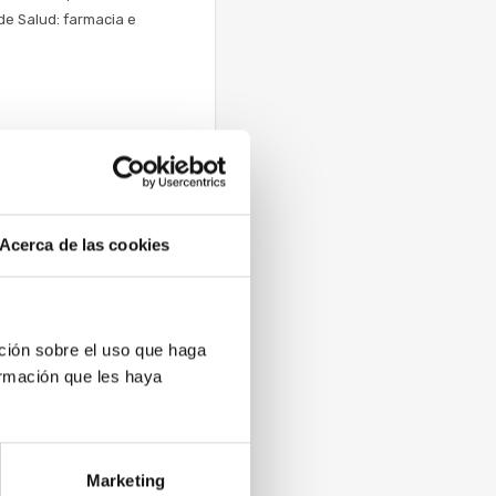
de Salud: farmacia e
 y una planificación
Acerca de las cookies
países de la OCDE
da fase del Spending
 en el que se analiza,
ción sobre el uso que haga
a tecnología en los
ormación que les haya
02 y 2018.
Marketing