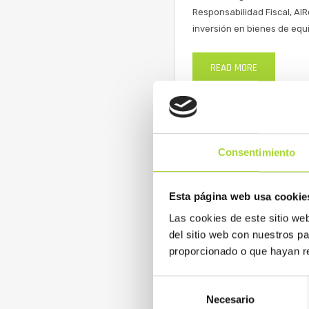
Responsabilidad Fiscal, AIR
inversión en bienes de equi
READ MORE
La AIReF propone mej
Consentimiento
de la inversión en t
La Autoridad Independiente
Esta página web usa cookie
Review ‘Gasto hospitalario 
Las cookies de este sitio we
revisa y evalúa el gasto fa
del sitio web con nuestros p
hospitales españoles del S
proporcionado o que hayan re
READ MORE
Selección
Necesario
de