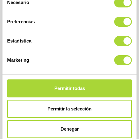
Necesario
de
consentimiento
Preferencias
Estadística
BioSim
Asociación Española de Medicamentos Biosimilares
Dirección
Marketing
Calle Condesa de Venadito, 1
28027 Madrid
Teléfono : +34 91 864 31 32
Permitir todas
Permitir la selección
Denegar