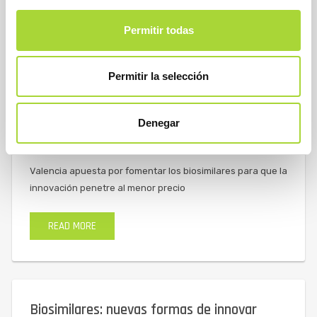
READ MORE
Permitir todas
Permitir la selección
Valencia apuesta por fomentar los
Denegar
biosimilares para que la innovación penetre
al menor precio
Valencia apuesta por fomentar los biosimilares para que la
innovación penetre al menor precio
READ MORE
Biosimilares: nuevas formas de innovar