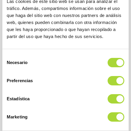
la financiación de la misma”
Las cookies de este sitio web se usan para analizar el
tráfico. Además, compartimos información sobre el uso
Una entrevista a Encarna Cruz, directora general de
que haga del sitio web con nuestros partners de análisis
BioSim, en El Global, en la que afirma que " en el año 2022,
web, quienes pueden combinarla con otra información
hemos estimado que el ahorro producido por la utilización
que les haya proporcionado o que hayan recopilado a
de medicamentos biosimilares es superior a los 1.000
partir del uso que haya hecho de sus servicios.
millones de euros anuales, y eso es un 6 % de la factura
farmacéutica".
Selección
READ MORE
Necesario
de
consentimiento
Preferencias
El Pacto por la Ciencia y la Innovación crece
Estadística
El pasado 8 de marzo el Ministerio de Ciencia e Innovación
aglutinó a más de ochenta organizaciones bajo un pacto
Marketing
con el objetivo de promover el desarrollo en la
investigación científica y la innovación en el país.