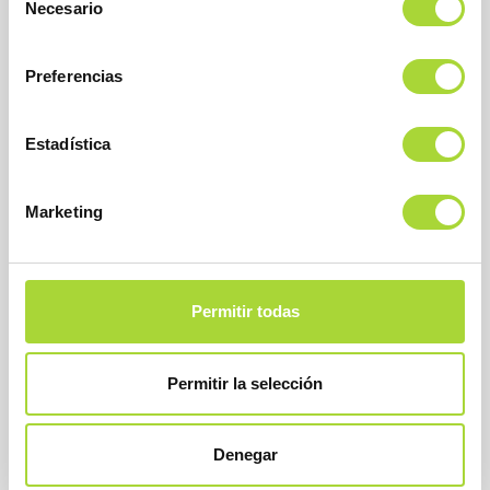
Necesario
de
consentimiento
Preferencias
Estadística
BioSim
Asociación Española de Medicamentos Biosimilares
Dirección
Marketing
Calle Condesa de Venadito, 1
28027 Madrid
Teléfono : +34 91 864 31 32
Permitir todas
Permitir la selección
Denegar