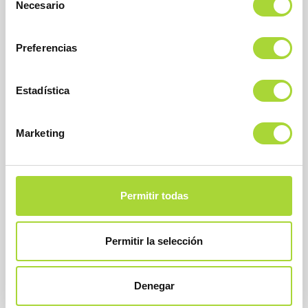
Necesario
de
consentimiento
Preferencias
Estadística
BioSim
Asociación Española de Medicamentos Biosimilares
Dirección
Marketing
Calle Condesa de Venadito, 1
28027 Madrid
Teléfono : +34 91 864 31 32
Permitir todas
Permitir la selección
Denegar