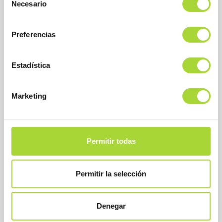
Necesario
de
consentimiento
Preferencias
Estadística
BioSim
Asociación Española de Medicamentos Biosimilares
Dirección
Marketing
Calle Condesa de Venadito, 1
28027 Madrid
Teléfono : +34 91 864 31 32
Permitir todas
Permitir la selección
Denegar