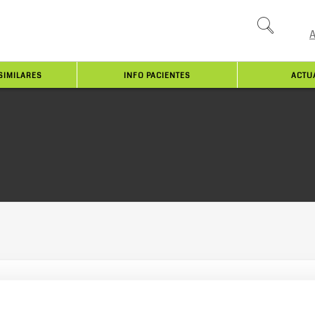
SIMILARES
INFO PACIENTES
ACTU
San Pablo y BioSim se unen para formar a estudiantes 
lo y la Asociación Española de Medicamentos Biosimilares, BioSim, han 