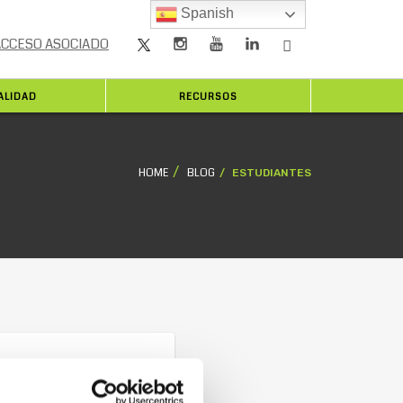
Spanish
ACCESO ASOCIADO
ALIDAD
RECURSOS
HOME
BLOG
ESTUDIANTES
en biosimilares
firmado un convenio de