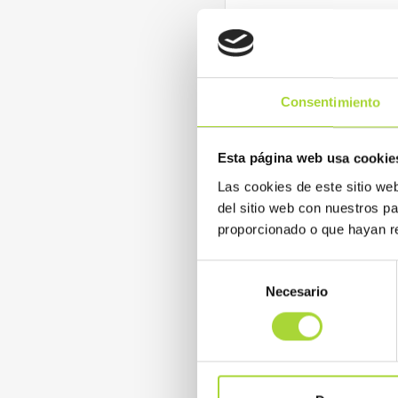
visto la mayoría de admini
aquellas terapias de las qu
Aemps portuguesa— se pusi
penetración en el mercado. 
alcanzado el 100 por cien t
Consentimiento
una factura de 7,5 millone
Esta página web usa cookie
READ MORE
Las cookies de este sitio we
del sitio web con nuestros p
proporcionado o que hayan re
Selección
Necesario
de
consentimiento