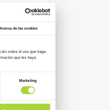
podrían poner en peligro
nión del Infarmed —la
a aumentar su cuota de
seguraron sus decisores, ha
 de referencia. 'De tener
Acerca de las cookies
rante la jornada.
ción sobre el uso que haga
ormación que les haya
Marketing