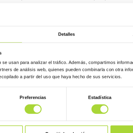
straciones europeas, si bien algunas han alcanzado cotas muy altas que 
e se valen para generar ahorros. El pasado 30 de junio, durante una reu
eron diversos ejemplos de rebajas de precio a fármacos biológicos par
Uno de ellos fue el caso filgrastim, cuya cuota en el país luso, según a
ras una depreciación del 77 por ciento respecto al medicamento biológico
Detalles
s de euros hemos pasado a menos de 2 millones de euros', se defendió du
s
b se usan para analizar el tráfico. Además, compartimos informa
artners de análisis web, quienes pueden combinarla con otra inf
copilado a partir del uso que haya hecho de sus servicios.
Preferencias
Estadística