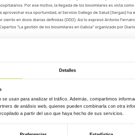
ospitalarios. Por ese motivo, la llegada de los biosimilares es vista com
a aprovechar esa oportunidad, el Servicio Gallego de Salud (Sergas) ha 
r ciento en dosis diarias definidas (DDD). Así lo expresó Antonio Ferná
Expertos “La gestión de los biosimilares en Galicia” organizado por Diar
Detalles
ntroducir los biosimilares en atención primaria
s
de Sanidad de Galicia, Jesús Vázquez Almuíña, ha explicado que, en el ám
b se usan para analizar el tráfico. Además, compartimos informa
por ir haciendo cultura y difundir entre nuestros equipos gestores, prof
artners de análisis web, quienes pueden combinarla con otra inf
 aspectos relacionados con su autorización y registro, para despejar cual
copilado a partir del uso que haya hecho de sus servicios.
Preferencias
Estadística