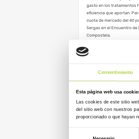
gasto en los tratamientos h
eficiencia que aportan. Par
cuota de mercado del 40 po
Sergas en el Encuentro de 
Compostela.
READ MORE
Consentimiento
Galicia apuesta por i
Esta página web usa cookie
Diario Farma. El consejero 
Las cookies de este sitio we
hay que “hacer un esfuerzo 
del sitio web con nuestros p
incluso usuarios, todos los
proporcionado o que hayan re
Selección
READ MORE
Necesario
de