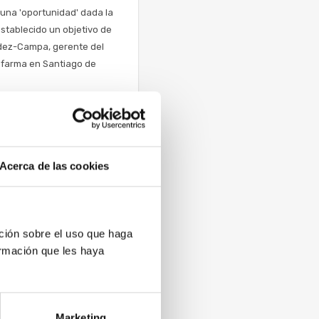
o una 'oportunidad' dada la
establecido un objetivo de
ndez-Campa, gerente del
iofarma en Santiago de
Acerca de las cookies
bito de los biosimilares
ción sobre el uso que haga
esionales sanitarios e
ormación que les haya
quier duda o inquietud”.
Marketing