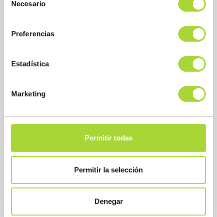
Necesario
de
consentimiento
Preferencias
Estadística
BioSim
Asociación Española de Medicamentos Biosimilares
Dirección
Marketing
Calle Condesa de Venadito, 1
28027 Madrid
Teléfono : +34 91 864 31 32
Permitir todas
Permitir la selección
Denegar