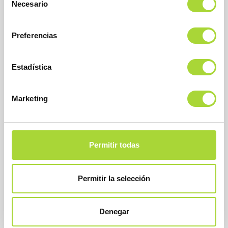
Necesario
de
consentimiento
Preferencias
Estadística
BioSim
Asociación Española de Medicamentos Biosimilares
Dirección
Marketing
Calle Condesa de Venadito, 1
28027 Madrid
Teléfono : +34 91 864 31 32
Permitir todas
Permitir la selección
Denegar