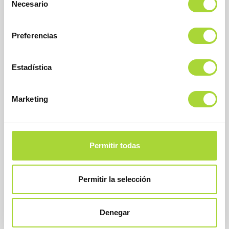
Necesario
de
consentimiento
Preferencias
Estadística
BioSim
Asociación Española de Medicamentos Biosimilares
Dirección
Marketing
Calle Condesa de Venadito, 1
28027 Madrid
Teléfono : +34 91 864 31 32
Permitir todas
Permitir la selección
Denegar