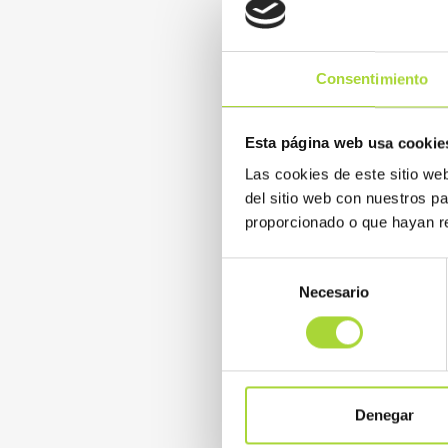
La Sociedad Española de O
firmado un convenio para pr
profesionales como a paci
Consentimiento
READ MORE
Esta página web usa cookie
Las cookies de este sitio we
del sitio web con nuestros p
proporcionado o que hayan re
Selección
Necesario
de
consentimiento
Denegar