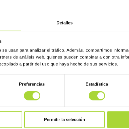
ncología Médica (SEOM) y la Asociación Española de Medicamentos Biosi
omover iniciativas colaborativas con el fin de reforzar el conocimiento d
entes oncológicos.
Detalles
s
b se usan para analizar el tráfico. Además, compartimos informa
artners de análisis web, quienes pueden combinarla con otra inf
copilado a partir del uso que haya hecho de sus servicios.
Preferencias
Estadística
Permitir la selección