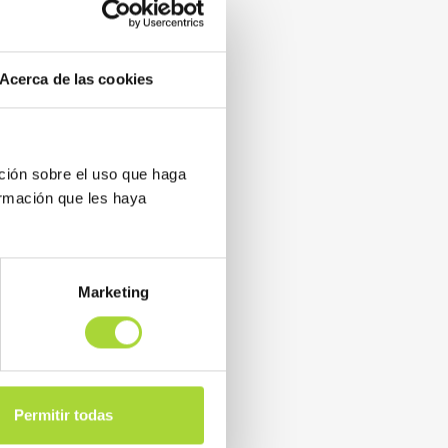
milares (BioSim) han
e los biosimilares tanto a
Acerca de las cookies
ción sobre el uso que haga
ormación que les haya
Marketing
Permitir todas