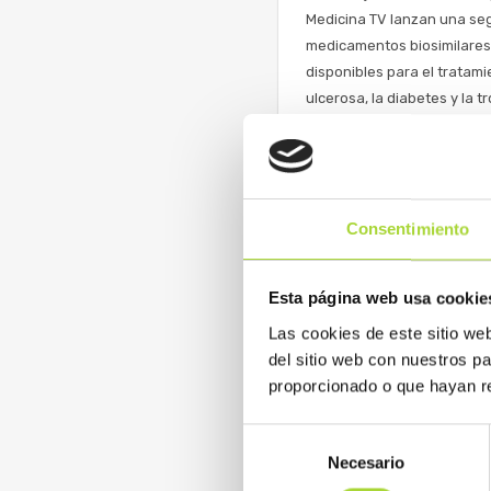
Medicina TV lanzan una se
medicamentos biosimilares 
disponibles para el tratami
ulcerosa, la diabetes y la t
READ MORE
Consentimiento
CGCOF. «Biosimilare
Esta página web usa cookie
El Consejo General de Cole
Las cookies de este sitio we
acuerdo para impulsar el c
del sitio web con nuestros p
proporcionado o que hayan re
READ MORE
Selección
Necesario
de
consentimiento