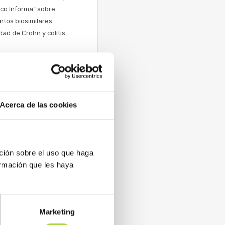
co Informa” sobre
ntos biosimilares
dad de Crohn y colitis
Acerca de las cookies
 en YouTube
es (BioSim) suscriben un
ción sobre el uso que haga
ormación que les haya
Marketing