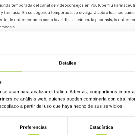
gunda temporada del canal de videoconsejos en YouTube “Tu Farmacéuti
y farmacia. En su segunda temporada, se divulgará sobre los medicame
ento de enfermedades como la artritis, el cáncer, la psoriasis, la enferme
rombosis.
Detalles
s y Farmacia», nuevo canal temático de videoconsejos
s
gios Farmacéuticos y la Asociación Española de Medicamentos Biosimilar
b se usan para analizar el tráfico. Además, compartimos informa
onocimiento de este tipo de medicamentos entre la población.
artners de análisis web, quienes pueden combinarla con otra inf
copilado a partir del uso que haya hecho de sus servicios.
Preferencias
Estadística