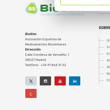
SOBRE
BioSim
Asociación Española de
Q
Medicamentos Biosimilares
JU
Dirección
E
Calle Condesa de Venadito, 1
28027 Madrid
A
Teléfono : +34 91 864 31 32
A
NO
C