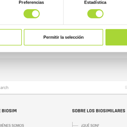
Preferencias
Estadística
 cuenta ya con su propia patronal. BioSim es la primera organizac
ivo de fortalecer la posición de la industria biosimilares en Españ
hoy da sus primeros pasos la primera asociación española de medi
Permitir la selección
 BIOSIM
SOBRE LOS BIOSIMILARES
UIÉNES SOMOS
¿QUÉ SON?