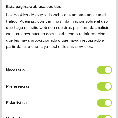
Esta página web usa cookies
Las cookies de este sitio web se usan para analizar el
tráfico. Además, compartimos información sobre el uso
Justo antes del comienzo de la conferencia, Nick Haggar,
que haga del sitio web con nuestros partners de análisis
Presidente de la EGA, ha afirmado que 'EBG y las empresas
web, quienes pueden combinarla con otra información
que les haya proporcionado o que hayan recopilado a
asociadas a EGA están desarrollando productos complejos
partir del uso que haya hecho de sus servicios.
como los medicamentos biosimilares para aumentar el
acceso de pacientes y para dotar de una mayor
sostenibilidad a los sistemas de salud, en los cuales un 80%
Selección
Necesario
de los costes están vinculados a las enfermedades crónicas.
de
consentimiento
Estas industrias serán los principales impulsores de la
sostenibilidad de los sistemas sanitarios de toda Europa '.
Preferencias
Podéis seguir la conferencia a través del hashtag
Estadística
#EBGBIOS15
y seguir a las cuentas de la EGA en Twitter,
@egagenerics y @egabiosimilars