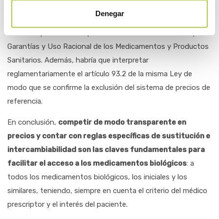
que participan todas las partes interesadas. Sería conve­
Denegar
niente que otro tanto se hiciera en
España
para desarrollar,
con el mayor consenso posible, el artículo 86.5 de la Ley de
Garan­tías y Uso Racional de los Medicamentos y Productos
Sanitarios. Además, habría que interpretar
reglamentariamente el artículo 93.2 de la misma Ley de
modo que se con­firme la exclusión del sistema de precios de
referencia.
En conclusión,
competir de modo transpa­rente en
precios y contar con reglas espe­cíficas de sustitución e
intercambiabilidad son las claves fundamentales para
facilitar el acceso a los medicamentos biológicos
: a
todos los medicamentos biológicos, los iniciales y los
similares, teniendo, siempre en cuenta el criterio del médico
prescriptor y el interés del paciente.