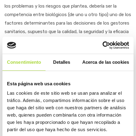
los problemas y los riesgos que plantea, debería ser la
competencia entre biológicos (de uno u otro tipo) uno de los
factores determinantes para las decisio­nes de los gestores
sanitarios, supuesto que la calidad, la seguridad y la eficacia
de los biosimilares está garantizada a través de un riguroso
procedimiento centralizado ante la
agencia Europea del
Medicamento
(EMA).
Consentimiento
Detalles
Acerca de las cookies
Práctica clínica
Pero más allá de precios y costes, desde la perspectiva de la
Esta página web usa cookies
práctica clínica,
lo funda­mental es contar con reglas
Las cookies de este sitio web se usan para analizar el
específicas para el uso de los medicamentos biológicos
tráfico. Además, compartimos información sobre el uso
que haga del sitio web con nuestros partners de análisis
y biosimilares por el médico prescriptor.
web, quienes pueden combinarla con otra información
Hace falta un régimen jurídico que excluya de plano la
que les haya proporcionado o que hayan recopilado a
partir del uso que haya hecho de sus servicios.
sustitución (automática) por ra­zón del precio, de un