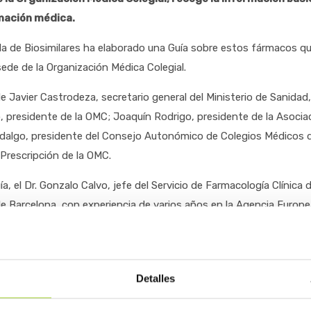
mación médica.
la de Biosimilares ha elaborado una Guía sobre estos fármacos q
sede de la Organización Médica Colegial.
 Javier Castrodeza, secretario general del Ministerio de Sanidad,
ro, presidente de la OMC; Joaquín Rodrigo, presidente de la Asocia
 Hidalgo, presidente del Consejo Autonómico de Colegios Médicos 
Prescripción de la OMC.
uía, el Dr. Gonzalo Calvo, jefe del Servicio de Farmacología Clínica d
 de Barcelona, con experiencia de varios años en la Agencia Europ
A) y en la Asociación Europa de Farmacología Clínica y Terapéu
uesto el contenido de la misma y el objetivo que persigue con ella
ñola de Biosimilares, una organización que representa a 17 comp
Detalles
 desarrollan, fabrican y comercializan estos medicamentos.