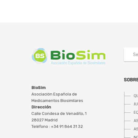
SOBRE
BioSim
Asociación Española de
Q
Medicamentos Biosimilares
JU
Dirección
E
Calle Condesa de Venadito, 1
28027 Madrid
A
Teléfono : +34 91 864 31 32
A
NO