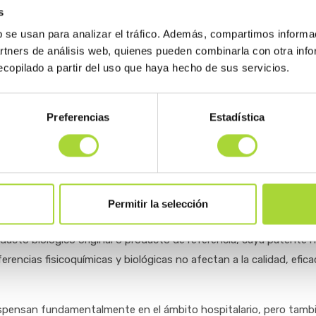
etivo de esta guía es informar y formar a los médicos y profesiona
s
e estos medicamentos. En ella se ofrece una información detallad
b se usan para analizar el tráfico. Además, compartimos informa
icamentos biológicos y los biosilimares; cuáles de estos últimos
artners de análisis web, quienes pueden combinarla con otra inf
ualmente en Europa; información sobre las garantías que ofrece
copilado a partir del uso que haya hecho de sus servicios.
a y la seguridad tanto clínica como legal frente a los medicament
lógicos; los criterios de intercambiabilidad clínica que pueden usar
Preferencias
Estadística
dicamentos.
dicamento biosimilar y un genérico; recoge el fundamento científ
cómo se lleva a cabo este proceso, así como las recomendaciones
r un tratamiento con un medicamento biológico.
Permitir la selección
así lo describe la Guía, un biosimilar es un medicamento biológi
oducto biológico original o producto de referencia, cuya patente 
erencias fisicoquímicas y biológicas no afectan a la calidad, efica
ispensan fundamentalmente en el ámbito hospitalario, pero tamb