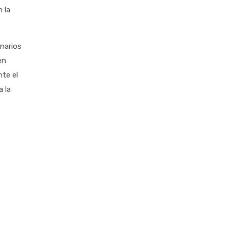
 la
narios
en
nte el
a la