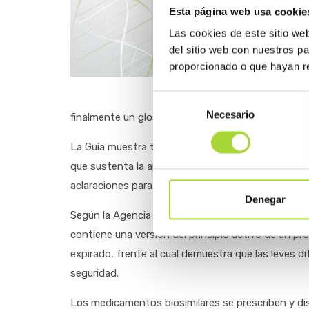
El principal obj
Esta página web usa cookie
sanitarios sobr
Las cookies de este sitio we
que son los med
del sitio web con nuestros p
autorizados act
proporcionado o que hayan re
calidad, eficaci
referencia o bio
Selección
Necesario
de
finalmente un glosario relacionado con estos me
consentimiento
La Guía muestra también la diferencia entre un me
que sustenta la aprobación de los biosimilares y 
aclaraciones para los médicos a la hora de inicia
Denegar
Según la Agencia Europea del Medicamento (EMA) y 
contiene una versión del principio activo de un pr
expirado, frente al cual demuestra que las leves dif
seguridad.
Los medicamentos biosimilares se prescriben y d