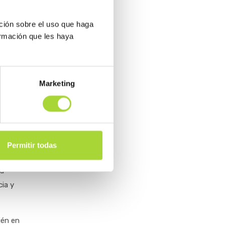
les
a de lo
ción sobre el uso que haga
 hay
ormación que les haya
n de
os de
se; y
Marketing
ico
 y
Permitir todas
co que
ha
cia y
ién en