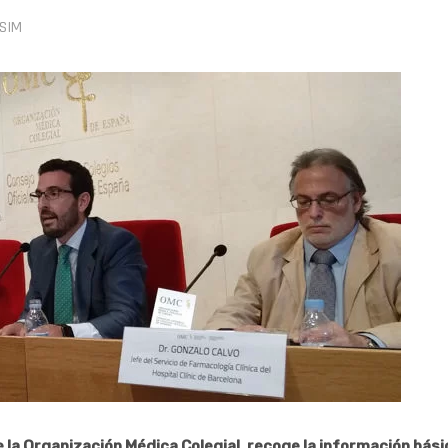
OSIM
e la Organización Médica Colegial, recoge la información bási