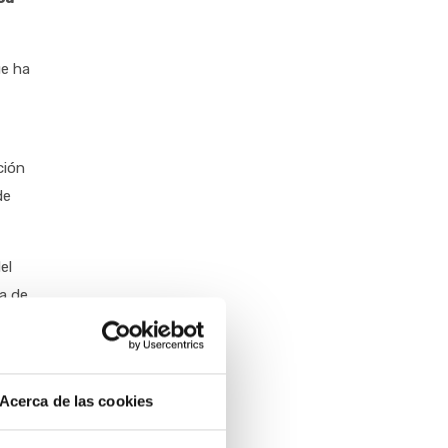
ue ha
ción
de
el
ea de
tica
 la
añías
Acerca de las cookies