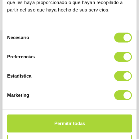
que les haya proporcionado o que hayan recopilado a
partir del uso que haya hecho de sus servicios.
Selección
Necesario
de
consentimiento
Preferencias
Estadística
Marketing
BioSim
Asociación Española de Medicamentos Biosimilares
Permitir todas
Dirección
Calle Condesa de Venadito, 1
28027 Madrid