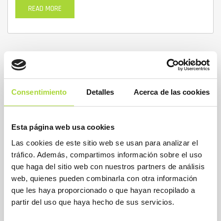
READ MORE
Consentimiento
Detalles
Acerca de las cookies
ENOXAPARINA ROVI®
ENOXAPARINA SÓDICA
,
BIOSIM
0
Esta página web usa cookies
ENOXAPARINA ROVI®
Las cookies de este sitio web se usan para analizar el
PRINCIPIO ACTIVO:
tráfico. Además, compartimos información sobre el uso
Enoxaparina Sódica
que haga del sitio web con nuestros partners de análisis
web, quienes pueden combinarla con otra información
FECHA:
que les haya proporcionado o que hayan recopilado a
27/02/2018
partir del uso que haya hecho de sus servicios.