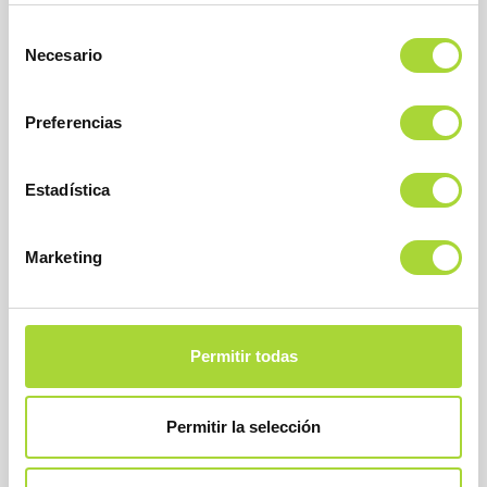
MÁS INFORMACIÓN
Selección
Necesario
de
READ MORE
consentimiento
Preferencias
Estadística
Marketing
CRUSIA®
ENOXAPARINA SÓDICA
,
BIOSIM
0
CRUSIA®
Permitir todas
PRINCIPIO ACTIVO:
Enoxaparina Sódica
Permitir la selección
FECHA:
20/02/2018