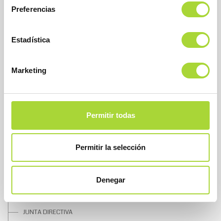
Preferencias
BioSim
Asociación Española de Medicamentos Biosimilares
Dirección
Estadística
Calle Condesa de Venadito, 1
28027 Madrid
Teléfono : +34 91 864 31 32
Marketing
Permitir todas
Permitir la selección
SOBRE BIOSIM
Denegar
QUIÉNES SOMOS
JUNTA DIRECTIVA