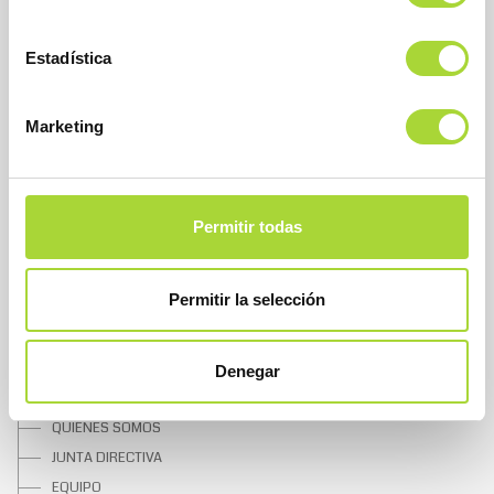
BioSim
Asociación Española de Medicamentos Biosimilares
Estadística
Dirección
Calle Condesa de Venadito, 1
28027 Madrid
Marketing
Teléfono : +34 91 864 31 32
Permitir todas
Permitir la selección
SOBRE BIOSIM
Denegar
QUIÉNES SOMOS
JUNTA DIRECTIVA
EQUIPO