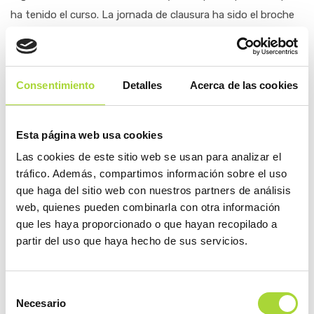
ha tenido el curso. La jornada de clausura ha sido el broche
para culminar con éxito esta iniciativa”.
Impulsando el papel del farmacéutico y los
medicamentos biosimilares
Consentimiento
Detalles
Acerca de las cookies
La Jornada Medicamentos Biológicos y Biosimilares en la
Farmacia, que se ha celebrado en la sede de la Organización
Esta página web usa cookies
Farmacéutica Colegial, se ha dividido en dos mesas de
Las cookies de este sitio web se usan para analizar el
debate que han girado en torno al potencial de estos
tráfico. Además, compartimos información sobre el uso
que haga del sitio web con nuestros partners de análisis
fármacos para el Sistema Nacional de Salud y su relación con
web, quienes pueden combinarla con otra información
los profesionales de Farmacia Comunitaria, Industria
que les haya proporcionado o que hayan recopilado a
Farmacéutica, Farmacia de Atención Primaria y Farmacia
partir del uso que haya hecho de sus servicios.
Hospitalaria.
En la primera mesa de debate se ha explorado el impacto de
Selección
los medicamentos biológicos y biosimilares en nuestro
Necesario
de