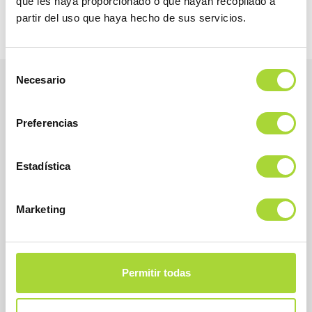
que les haya proporcionado o que hayan recopilado a
partir del uso que haya hecho de sus servicios.
Selección
Necesario
de
consentimiento
Preferencias
Estadística
Marketing
BioSim
Asociación Española de Medicamentos Biosimilares
Dirección
Permitir todas
Calle Condesa de Venadito, 1
28027 Madrid