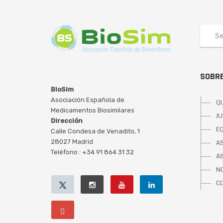
SOBRE
BioSim
Asociación Española de
Q
Medicamentos Biosimilares
JU
Dirección
E
Calle Condesa de Venadito, 1
28027 Madrid
A
Teléfono : +34 91 864 31 32
A
NO
C