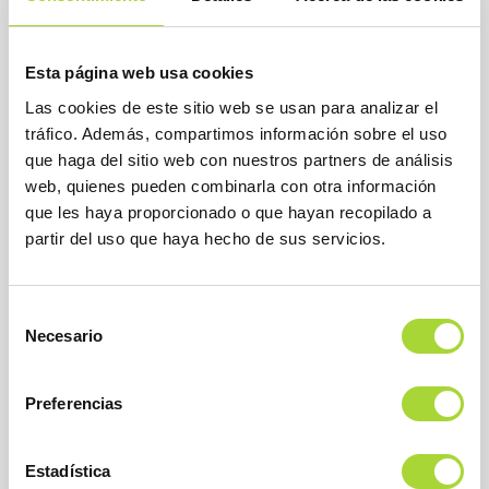
por BioSim.
READ MORE
Esta página web usa cookies
Las cookies de este sitio web se usan para analizar el
tráfico. Además, compartimos información sobre el uso
que haga del sitio web con nuestros partners de análisis
web, quienes pueden combinarla con otra información
Un medicamento biosimilar es aprobado por
que les haya proporcionado o que hayan recopilado a
las agencias reguladoras
partir del uso que haya hecho de sus servicios.
Gif animado sobre medicamentos biosimilares elaborada
por BioSim.
Selección
Necesario
de
READ MORE
consentimiento
Preferencias
Estadística