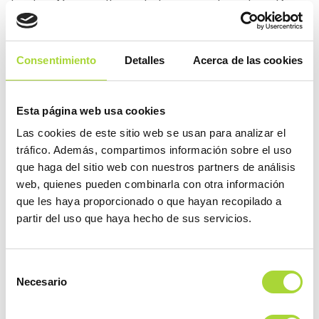
Los tres fármacos tienen el mismo mecanismo de acción.
Básicamente, se unen y neutralizan a una proteína que está
en tu organismo que se llama factor de necrosis tumoral-α
Consentimiento
Detalles
Acerca de las cookies
(TNF- α). El TNF-α es una de las causantes de la inflamación
por lo que neutralizar esta proteína, mejora la enfermedad.
Esta página web usa cookies
Infliximab es un medicamento de administración
Las cookies de este sitio web se usan para analizar el
intravenosa y subcutánea. En el caso de administrarse por
tráfico. Además, compartimos información sobre el uso
vía intravenosa, tendrás que acudir al hospital de día para
que haga del sitio web con nuestros partners de análisis
que la enfermera pueda administrártelo.
web, quienes pueden combinarla con otra información
que les haya proporcionado o que hayan recopilado a
partir del uso que haya hecho de sus servicios.
Tanto adalimumab, como infliximab y etanercept se incluyen
en medicamentos de administración por vía subcutánea y se
los puede administrar el propio paciente en su domicilio. A
Selección
Necesario
este respecto, hay dos tipos de dispositivos, las jeringas y
de
consentimiento
las plumas precargadas. Recuerda que cada dispositivo tiene