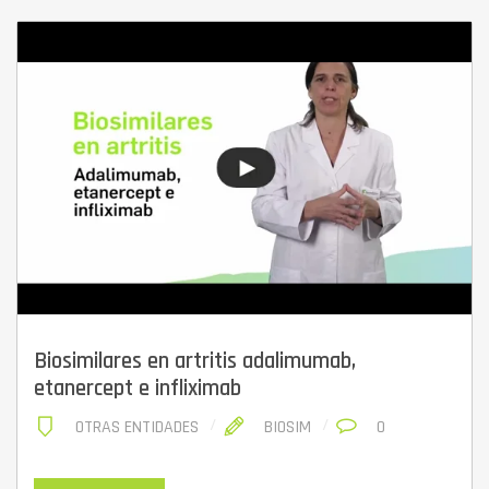
Biosimilares en artritis adalimumab,
etanercept e infliximab
OTRAS ENTIDADES
BIOSIM
0