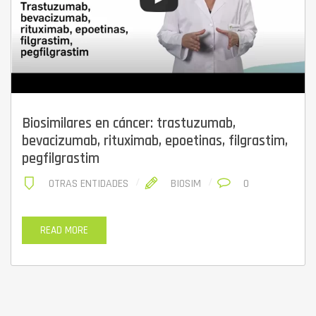
Biosimilares en cáncer: trastuzumab,
bevacizumab, rituximab, epoetinas, filgrastim,
pegfilgrastim
OTRAS ENTIDADES
BIOSIM
0
READ MORE