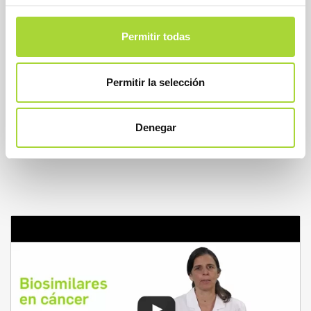
Biosimilares en psoriasis: adalimumab,
Permitir todas
etanercept, infliximab
OTRAS ENTIDADES
BIOSIM
0
Permitir la selección
READ MORE
Denegar