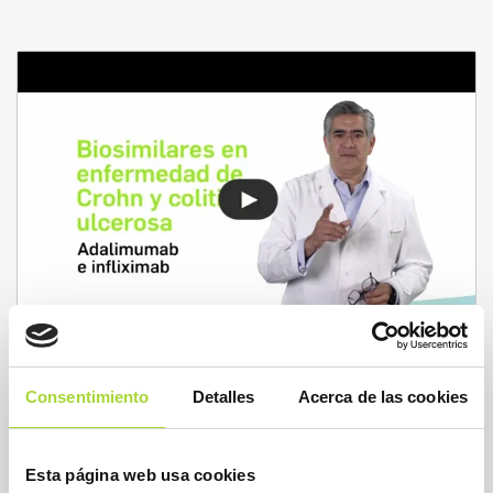
Biosimilares en Crohn y colitis ulcerosa:
Consentimiento
Detalles
Acerca de las cookies
adalimumab e infliximab
OTRAS ENTIDADES
BIOSIM
0
Esta página web usa cookies