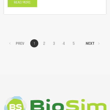
READ MORE
PREV
1
2
3
4
5
NEXT