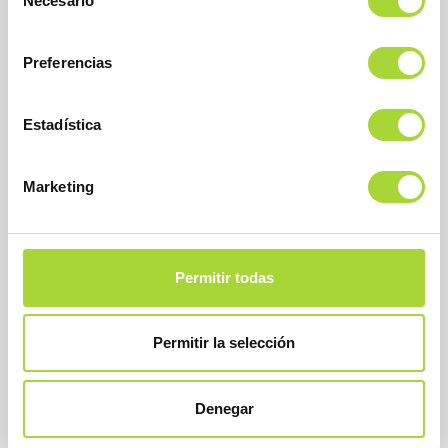
Necesario
de
consentimiento
Preferencias
BioSim
Estadística
Asociación Española de Medicamentos Biosimilares
Dirección
Calle Condesa de Venadito, 1
Marketing
28027 Madrid
Teléfono : +34 91 864 31 32
Permitir todas
Permitir la selección
Denegar
SOBRE BIOSIM