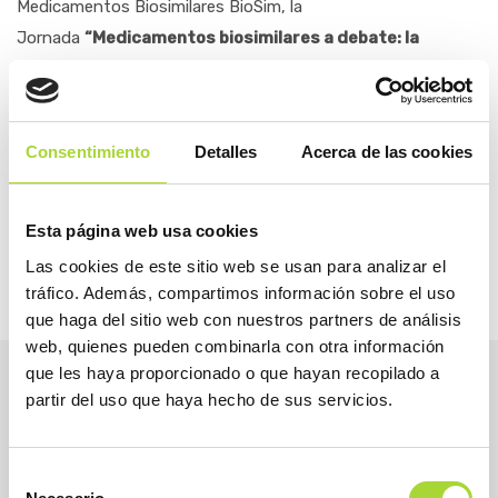
Medicamentos Biosimilares BioSim, la
Jornada
“
Medicamentos biosimilares a debate:
la
encrucijada de lo cientí
fico, lo farmacol
ógico, lo legal y
lo é
tico
”
. En ella, los expertos participantes pusieron en
valor el uso estos medicamentos que, tal y como reflejaron,
Consentimiento
Detalles
Acerca de las cookies
permiten fomentar la sostenibilidad del sistema sanitario
español y garantizar mayores niveles de acceso a los
medicamentos biológicos a un coste asequible
Esta página web usa cookies
Las cookies de este sitio web se usan para analizar el
tráfico. Además, compartimos información sobre el uso
que haga del sitio web con nuestros partners de análisis
web, quienes pueden combinarla con otra información
que les haya proporcionado o que hayan recopilado a
partir del uso que haya hecho de sus servicios.
Selección