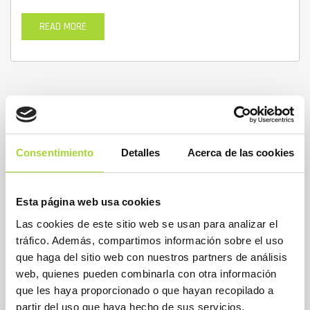
READ MORE
Hyrimoz®
Consentimiento
Detalles
Acerca de las cookies
ADALIMUMAB
BIOSIM
0
HYRIMOZ®
Esta página web usa cookies
Las cookies de este sitio web se usan para analizar el
PRINCIPIO ACTIVO:
tráfico. Además, compartimos información sobre el uso
adalimumab
que haga del sitio web con nuestros partners de análisis
FECHA:
web, quienes pueden combinarla con otra información
16/08/2018
que les haya proporcionado o que hayan recopilado a
partir del uso que haya hecho de sus servicios.