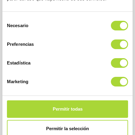
MÁS INFORMACIÓN
Selección
Necesario
READ MORE
de
consentimiento
Preferencias
Estadística
Imraldi®
Marketing
ADALIMUMAB
BIOSIM
0
IMRALDI®
Permitir todas
PRINCIPIO ACTIVO:
adalimumab
Permitir la selección
FECHA: