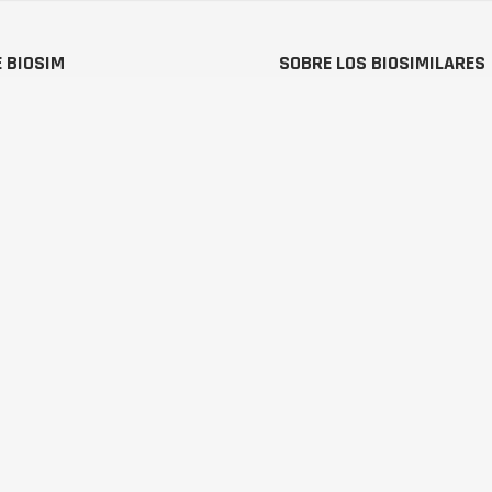
 BIOSIM
SOBRE LOS BIOSIMILARES
UIÉNES SOMOS
¿QUÉ SON?
NTA DIRECTIVA
UNA OPORTUNIDAD
QUIPO
BIOSIMILARES APROBADOS
SOCIADOS
GUÍAS Y FOLLETOS
SOCIADOS ADHERIDOS
ARTÍCULOS
TICIAS
INFORMES
ONTACTAR
VÍDEOS
de Medicamentos Biosimilares
Aviso Legal