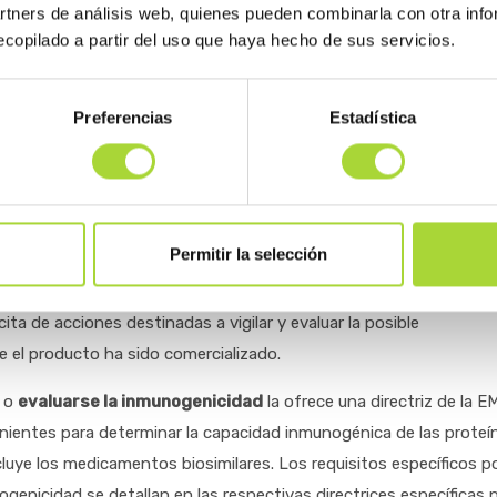
artners de análisis web, quienes pueden combinarla con otra inf
copilado a partir del uso que haya hecho de sus servicios.
es decir, la propensión de un medicamento a inducir una respuest
chazo” del medicamento. Salvo en el caso de las vacunas, se trata
e a medicamentos biológicos. La respuesta inmunitaria contra 
Preferencias
Estadística
icas que pueden alterar su eficacia y/o su seguridad.
icita por ello a los laboratorios que desarrollan productos biológi
cabo
extensos estudios de inmunogenicidad
durante su proceso 
Permitir la selección
ión debe incorporar, entre las medidas de seguridad contempladas 
cita de acciones destinadas a vigilar y evaluar la posible
 el producto ha sido comercializado.
e o
evaluarse la inmunogenicidad
la ofrece una directriz de la E
enientes para determinar la capacidad inmunogénica de las proteí
cluye los medicamentos biosimilares. Los requisitos específicos p
genicidad se detallan en las respectivas directrices específicas 