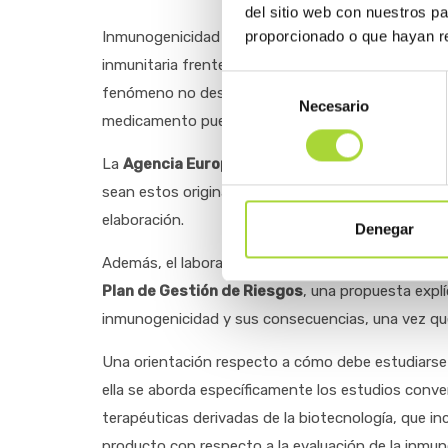
del sitio web con nuestros p
proporcionado o que hayan re
Inmunogenicidad es la cualidad de inmunogénico, 
inmunitaria frente a él mismo; una especie de “re
Selección
fenómeno no deseado, atribuido fundamentalment
Necesario
de
medicamento puede, o no, tener consecuencias clín
consentimiento
La
Agencia Europea del Medicamento (EMA)
sol
sean estos originales o biosimilares, que lleven a 
elaboración.
Denegar
Además, el laboratorio titular de la comercializac
Plan de Gestión de Riesgos
, una propuesta explí
inmunogenicidad y sus consecuencias, una vez que
Una orientación respecto a cómo debe estudiars
ella se aborda específicamente los estudios conv
terapéuticas derivadas de la biotecnología, que in
producto con respecto a la evaluación de la inmuno