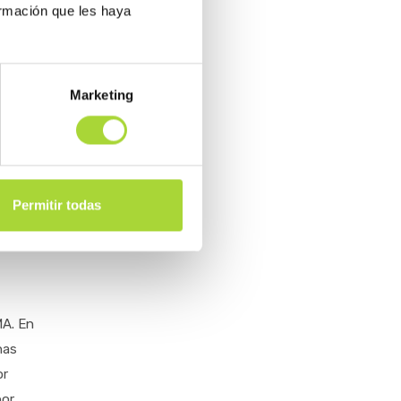
ormación que les haya
a
 de un
un
Marketing
cos,
de
Permitir todas
en el
MA. En
nas
or
por