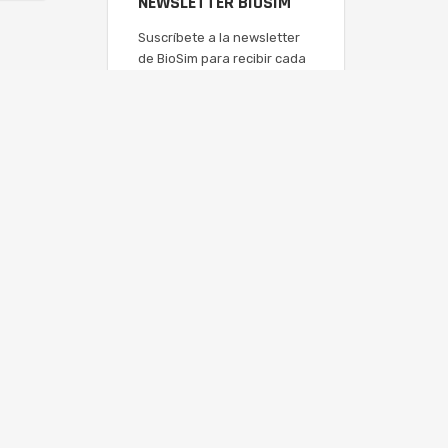
NEWSLETTER BIOSIM
Suscríbete a la newsletter
de BioSim para recibir cada
semana en tu correo
electrónico un resumen de
actualidad sobre los
medicamentos biosimilares.
SUSCRIBIRSE
Política de Privacidad
Política de Cookies