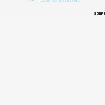
SOBRE
BioSim
Asociación Española de
Q
Medicamentos Biosimilares
JU
Dirección
E
Calle Condesa de Venadito, 1
28027 Madrid
A
Teléfono : +34 91 864 31 32
A
NO
C
© Copyright 2020 - BioSim - Asociación Española 